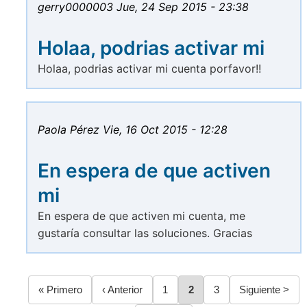
gerry0000003
Jue, 24 Sep 2015 - 23:38
Holaa, podrias activar mi
Holaa, podrias activar mi cuenta porfavor!!
Paola Pérez
Vie, 16 Oct 2015 - 12:28
En espera de que activen
mi
En espera de que activen mi cuenta, me
gustaría consultar las soluciones. Gracias
Primera
« Primero
Página
‹ Anterior
Página
1
Página
2
Página
3
Siguiente
Siguiente >
página
anterior
página