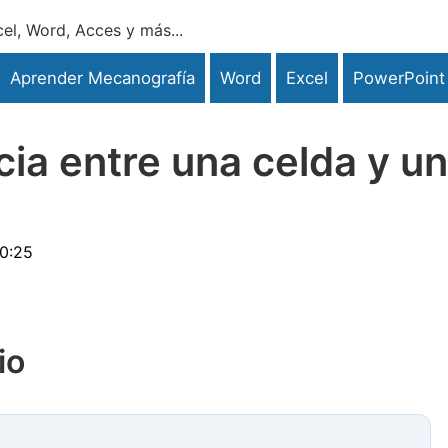
el, Word, Acces y más...
Aprender Mecanografía
Word
Excel
PowerPoint
cia entre una celda y u
0:25
io