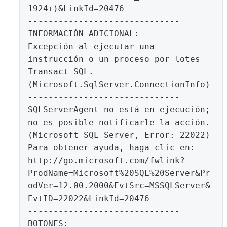
1924+)&LinkId=20476

------------------------------

INFORMACIÓN ADICIONAL:

Excepción al ejecutar una 
instrucción o un proceso por lotes 
Transact-SQL. 
(Microsoft.SqlServer.ConnectionInfo)

------------------------------

SQLServerAgent no está en ejecución; 
no es posible notificarle la acción. 
(Microsoft SQL Server, Error: 22022)

Para obtener ayuda, haga clic en: 
http://go.microsoft.com/fwlink?
ProdName=Microsoft%20SQL%20Server&Pr
odVer=12.00.2000&EvtSrc=MSSQLServer&
EvtID=22022&LinkId=20476

------------------------------

BOTONES:
