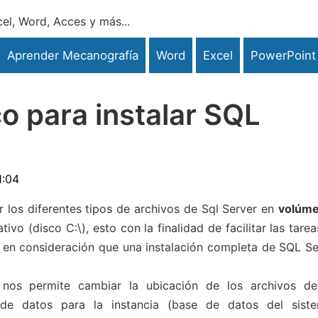
el, Word, Acces y más...
Aprender Mecanografía
Word
Excel
PowerPoint
o para instalar SQL
1:04
los diferentes tipos de archivos de Sql Server en
volúm
ivo (disco C:\), esto con la finalidad de facilitar las tare
r en consideración que una instalación completa de SQL Se
os permite cambiar la ubicación de los archivos de
íz de datos para la instancia (base de datos del siste