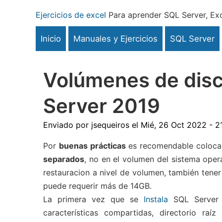
Pasar
Ejercicios de excel
Para aprender SQL Server, Exc
al
contenido
Inicio
Manuales y Ejercicios
SQL Server
principal
Volúmenes de disc
Server 2019
Enviado por
jsequeiros
el
Mié, 26 Oct 2022 - 2
Por
buenas prácticas
es recomendable colocar 
separados
, no en el volumen del sistema operat
restauracion a nivel de volumen, también tene
puede requerir más de 14GB.
La primera vez que se
Instala
SQL Server n
características compartidas, directorio ra