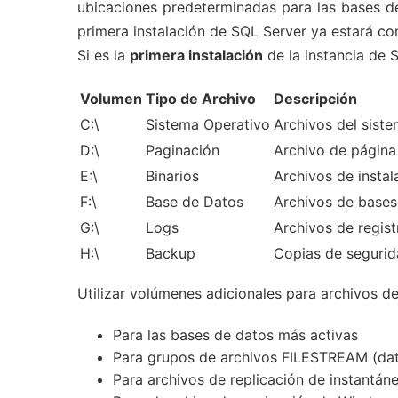
ubicaciones predeterminadas para las bases de
primera instalación de SQL Server ya estará co
Si es la
primera instalación
de la instancia de S
Volumen
Tipo de Archivo
Descripción
C:\
Sistema Operativo
Archivos del sist
D:\
Paginación
Archivo de página
E:\
Binarios
Archivos de insta
F:\
Base de Datos
Archivos de bases
G:\
Logs
Archivos de regis
H:\
Backup
Copias de segurid
Utilizar volúmenes adicionales para archivos 
Para las bases de datos más activas
Para grupos de archivos FILESTREAM (dat
Para archivos de replicación de instantán