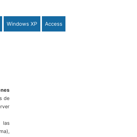
Windows XP
Access
enes
as de
rver
 las
ma),