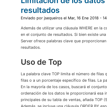
Limitación de los datos
combinar
conjuntos
resultados
de
resultados
Enviado por
jsequeiros
el
Mar, 16 Ene 2018 - 14
Además de utilizar una cláusula WHERE en la con
en el conjunto de resultados. Si bien existe una
Server ofrece palabras clave que proporcionan 
resultados.
Uso de Top
La palabra clave TOP limita el número de filas
filas o a un porcentaje específico de filas. La
En la mayoría de los casos, buscará el conjunt
ordenación de los datos le proporcionará esa i
principales de su tabla de ventas, añada TOP 
Además, se incluye una cláusula ORDER BY espe