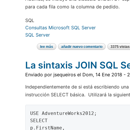
para cada fila como la columna de pedido.
SQL
Consultas Microsoft SQL Server
SQL Server
lee más
sobre
añadir nuevo comentario
3375 vistas
limitación
de
los
La sintaxis JOIN SQL S
datos
devueltos
en
Enviado por
jsequeiros
el
Dom, 14 Ene 2018 - 2
el
conjunto
de
Independientemente de si está escribiendo un
resultados
instrucción SELECT básica. Utilizará la siguie
USE AdventureWorks2012;

SELECT

p.FirstName,
