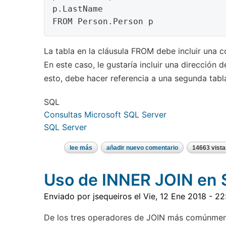
p.LastName

La tabla en la cláusula FROM debe incluir una c
En este caso, le gustaría incluir una dirección 
esto, debe hacer referencia a una segunda tabla 
SQL
Consultas Microsoft SQL Server
SQL Server
lee más
sobre
añadir nuevo comentario
14663 vista
la
sintaxis
join
Uso de INNER JOIN en
sql
server
Enviado por
jsequeiros
el
Vie, 12 Ene 2018 - 22
De los tres operadores de JOIN más comúnmente