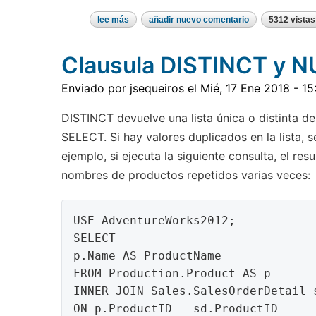
lee más
sobre
añadir nuevo comentario
5312 vistas
uso
de
outer
Clausula DISTINCT y N
joins
Enviado por
jsequeiros
el
Mié, 17 Ene 2018 - 15
DISTINCT devuelve una lista única o distinta d
SELECT. Si hay valores duplicados en la lista, 
ejemplo, si ejecuta la siguiente consulta, el re
nombres de productos repetidos varias veces:
USE AdventureWorks2012;

SELECT

p.Name AS ProductName

FROM Production.Product AS p

INNER JOIN Sales.SalesOrderDetail s