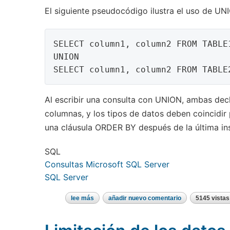
El siguiente pseudocódigo ilustra el uso de UN
SELECT column1, column2 FROM TABLE1
UNION

Al escribir una consulta con UNION, ambas de
columnas, y los tipos de datos deben coincidi
una cláusula ORDER BY después de la última in
SQL
Consultas Microsoft SQL Server
SQL Server
lee más
sobre
añadir nuevo comentario
5145 vistas
uso
de
unión
para