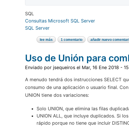
SQL
Consultas Microsoft SQL Server
SQL Server
lee más
sobre
1 comentario
añadir nuevo comentar
clausula
distinct
y
Uso de Unión para comb
null
Enviado por
jsequeiros
el
Mar, 16 Ene 2018 - 15
A menudo tendrá dos instrucciones SELECT que
consumo de una aplicación o usuario final. Con
UNION tiene dos variaciones:
Solo UNION, que elimina las filas duplicad
UNION ALL, que incluye duplicados. Si lo
rápido porque no tiene que incluir DISTIN