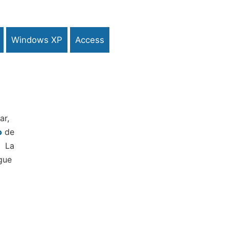
Windows XP
Access
ar,
o
de
? La
igue