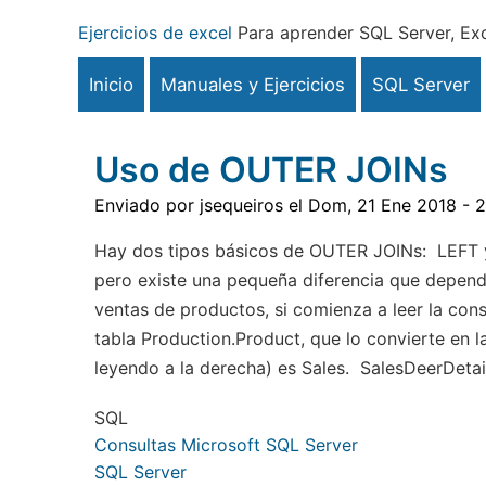
Pasar
Ejercicios de excel
Para aprender SQL Server, Exc
al
contenido
Inicio
Manuales y Ejercicios
SQL Server
principal
Uso de OUTER JOINs
Enviado por
jsequeiros
el
Dom, 21 Ene 2018 - 2
Hay dos tipos básicos de OUTER JOINs: LEFT y
pero existe una pequeña diferencia que depend
ventas de productos, si comienza a leer la con
tabla Production.Product, que lo convierte en l
leyendo a la derecha) es Sales. SalesDeerDetai
SQL
Consultas Microsoft SQL Server
SQL Server