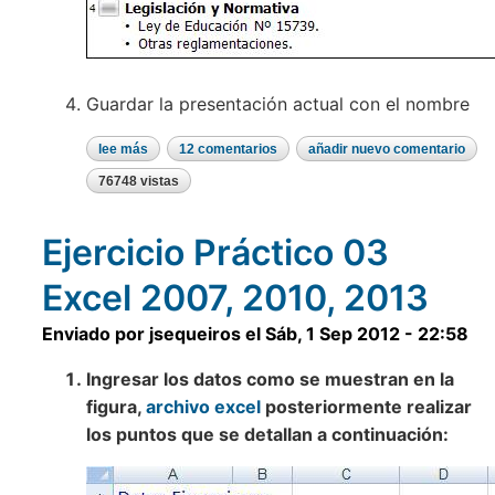
Guardar la presentación actual con el nombre
lee más
sobre
12 comentarios
añadir nuevo comentario
ejercicio
práctico
76748 vistas
01
power
point
Ejercicio Práctico 03
2007,
2010,
2013
Excel 2007, 2010, 2013
Enviado por
jsequeiros
el
Sáb, 1 Sep 2012 - 22:58
Ingresar los datos como se muestran en la
figura,
archivo excel
posteriormente realizar
los puntos que se detallan a continuación: