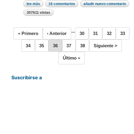
lee más
sobre
16 comentarios
añadir nuevo comentario
ejercicio
práctico
307611 vistas
01
excel
2007,
2010,
…
Primera
« Primero
Página
‹ Anterior
Página
30
Página
31
Página
32
Págin
33
2013
Paginación
página
anterior
Página
34
Página
35
Página
36
Página
37
Página
38
Siguiente
Siguiente >
página
Última
Último »
página
Suscribirse a