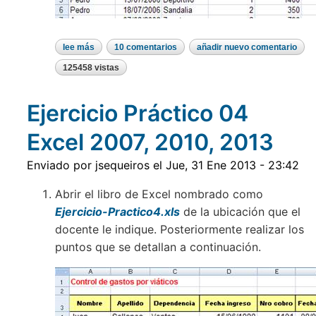
lee más
sobre
10 comentarios
añadir nuevo comentario
ejercicio
práctico
125458 vistas
05
excel
2007,
Ejercicio Práctico 04
2010,
2013
Excel 2007, 2010, 2013
Enviado por
jsequeiros
el
Jue, 31 Ene 2013 - 23:42
Abrir el libro de Excel nombrado como
Ejercicio-Practico4.xls
de la ubicación que el
docente le indique. Posteriormente realizar los
puntos que se detallan a continuación.