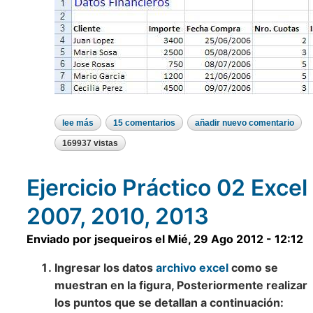
lee más
sobre
15 comentarios
añadir nuevo comentario
ejercicio
práctico
169937 vistas
03
excel
2007,
Ejercicio Práctico 02 Excel
2010,
2013
2007, 2010, 2013
Enviado por
jsequeiros
el
Mié, 29 Ago 2012 - 12:12
Ingresar los datos
archivo excel
como se
muestran en la figura, Posteriormente realizar
los puntos que se detallan a continuación: