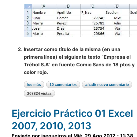
Insertar como título de la misma (en una
primera línea) el siguiente texto “Empresa el
Trébol S.A” en fuente Comic Sans de 18 ptos y
color rojo.
lee más
sobre
10 comentarios
añadir nuevo comentario
ejercicio
práctico
207824 vistas
02
excel
2007,
Ejercicio Práctico 01 Excel
2010,
2013
2007, 2010, 2013
Enviado por
jsequeiros
el
Mié, 29 Ago 2012 - 11:38