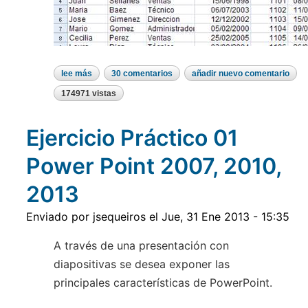
lee más
sobre
30 comentarios
añadir nuevo comentario
ejercicio
práctico
174971 vistas
04
excel
2007,
Ejercicio Práctico 01
2010,
2013
Power Point 2007, 2010,
2013
Enviado por
jsequeiros
el
Jue, 31 Ene 2013 - 15:35
A través de una presentación con
diapositivas se desea exponer las
principales características de PowerPoint.