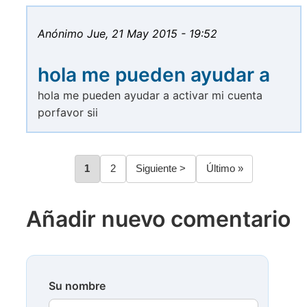
Anónimo
Jue, 21 May 2015 - 19:52
hola me pueden ayudar a
hola me pueden ayudar a activar mi cuenta
porfavor sii
Página
1
Página
2
Siguiente
Siguiente >
Última
Último »
Paginación
página
página
Añadir nuevo comentario
Su nombre