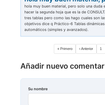
hola muy buen material, pero solo una duda 
hacer la segunda hoja que es la de CONSULTA
tres tablas pero como las hago cuales son l
objetivos dice q Práctico-6 Tablas dinámicas
automáticos (simples y avanzados).
Primera
« Primero
Página
‹ Anterior
Pá
1
Paginación
página
anterior
Añadir nuevo comentar
Su nombre