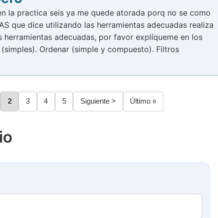
en la practica seis ya me quede atorada porq no se como
S que dice utilizando las herramientas adecuadas realiza
as herramientas adecuadas, por favor explíqueme en los
 (simples). Ordenar (simple y compuesto). Filtros
gina
Página
2
Página
3
Página
4
Página
5
Siguiente
Siguiente >
Última
Último »
página
página
io