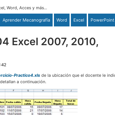
el, Word, Acces y más...
Aprender Mecanografía
Word
Excel
PowerPoint
 04 Excel 2007, 2010,
3:42
ercicio-Practico4.xls
de la ubicación que el docente le indi
detallan a continuación.