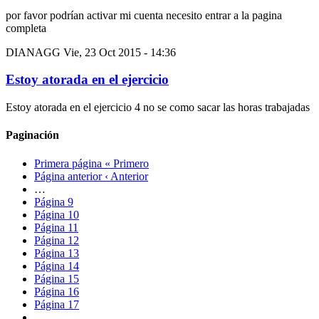
por favor podrían activar mi cuenta necesito entrar a la pagina
completa
DIANAGG
Vie, 23 Oct 2015 - 14:36
Estoy atorada en el ejercicio
Estoy atorada en el ejercicio 4 no se como sacar las horas trabajadas
Paginación
Primera página
« Primero
Página anterior
‹ Anterior
…
Página
9
Página
10
Página
11
Página
12
Página
13
Página
14
Página
15
Página
16
Página
17
…