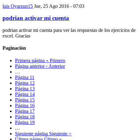
luis Oyarzun15
Jue, 25 Ago 2016 - 07:03
podrian activar mi cuenta
podrian activar mi cuenta para ver las respuestas de los ejercicios de
excel. Gracias
Paginación
Primera página
« Primero
Página anterior
‹ Anterior
…
Página
11
Página
12
Página
13
Página
14
Página
15
Página
16
Página
17
Página
18
Página
19
…
Siguiente página
Siguiente >
Última página
Último »