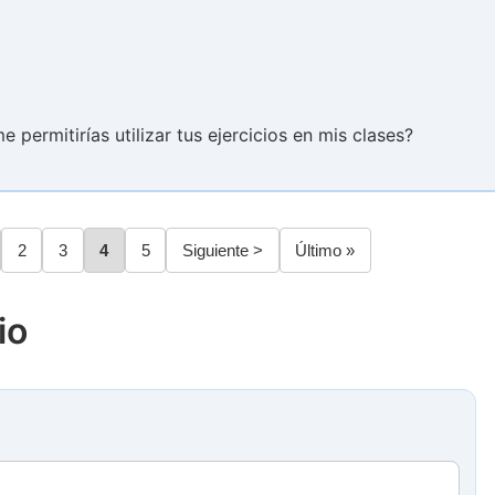
e permitirías utilizar tus ejercicios en mis clases?
gina
Página
2
Página
3
Página
4
Página
5
Siguiente
Siguiente >
Última
Último »
página
página
io