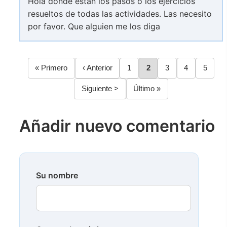
Hola donde estan los pasos o los ejercicios
resueltos de todas las actividades. Las necesito
por favor. Que alguien me los diga
Primera
« Primero
Página
‹ Anterior
Página
1
Página
2
Página
3
Página
4
Página
5
Paginación
página
anterior
Siguiente
Siguiente >
Última
Último »
página
página
Añadir nuevo comentario
Su nombre