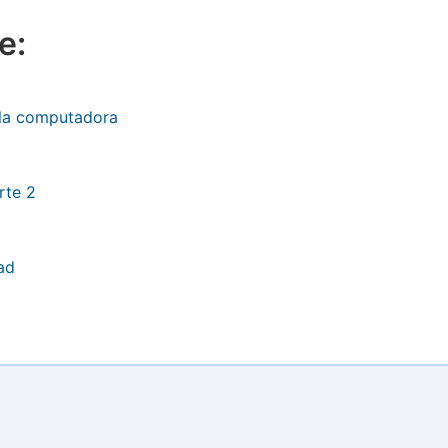
e:
 la computadora
rte 2
ad