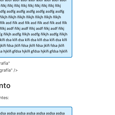
afía"
grafía" />
ento
ntes: