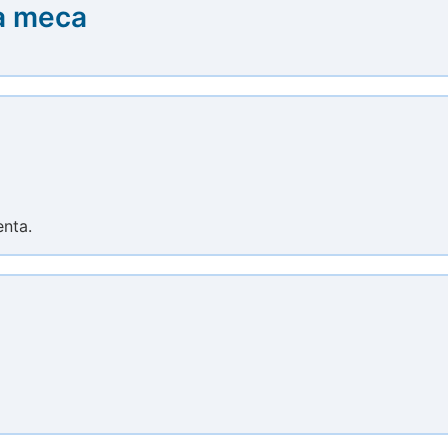
a meca
enta.