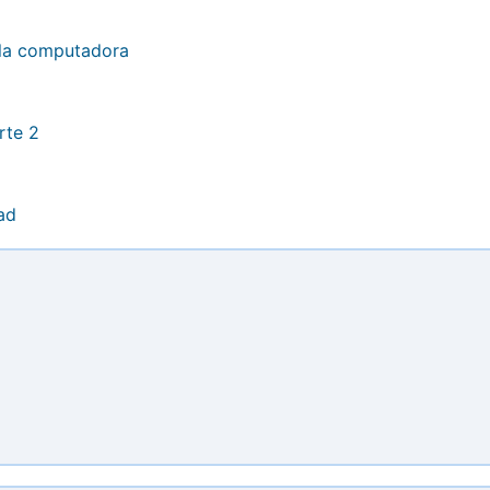
 la computadora
rte 2
ad