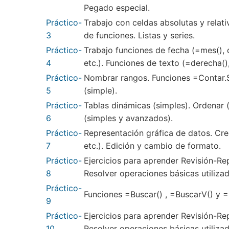
Pegado especial.
Práctico-
Trabajo con celdas absolutas y relati
3
de funciones. Listas y series.
Práctico-
Trabajo funciones de fecha (=mes(), dí
4
etc.). Funciones de texto (=derecha(),
Práctico-
Nombrar rangos. Funciones =Contar.SI
5
(simple).
Práctico-
Tablas dinámicas (simples). Ordenar 
6
(simples y avanzados).
Práctico-
Representación gráfica de datos. Crea
7
etc.). Edición y cambio de formato.
Práctico-
Ejercicios para aprender Revisión-Re
8
Resolver operaciones básicas utilizad
Práctico-
Funciones =Buscar() , =BuscarV() y =
9
Práctico-
Ejercicios para aprender Revisión-Re
10
Resolver operaciones básicas utilizad