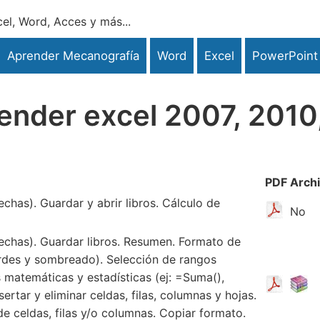
el, Word, Acces y más...
Aprender Mecanografía
Word
Excel
PowerPoint
render excel 2007, 2010
PDF
Arch
echas). Guardar y abrir libros. Cálculo de
No
fechas). Guardar libros. Resumen. Formato de
ordes y sombreado). Selección de rangos
 matemáticas y estadísticas (ej: =Suma(),
ertar y eliminar celdas, filas, columnas y hojas.
e celdas, filas y/o columnas. Copiar formato.