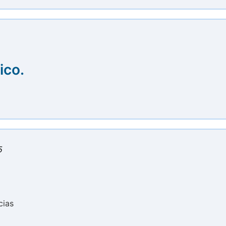
ico.
5
cias