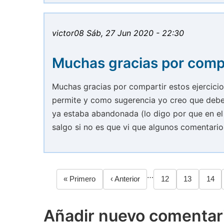
victor08
Sáb, 27 Jun 2020 - 22:30
Muchas gracias por comp
Muchas gracias por compartir estos ejercicio
permite y como sugerencia yo creo que deberí
ya estaba abandonada (lo digo por que en el
salgo si no es que vi que algunos comentario
…
Primera
« Primero
Página
‹ Anterior
Página
12
Página
13
Pági
14
Paginación
página
anterior
Añadir nuevo comentar