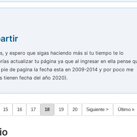
artir
s, y espero que sigas haciendo más si tu tiempo te lo
as actualizar tu página ya que al ingresar en ella pense q
 pie de pagina la fecha esta en 2009-2014 y por poco me
s tienen fecha del año 2020).
na
Página
15
Página
16
Página
17
Página
18
Página
19
Página
20
Siguiente
Siguiente >
Última
Último »
página
página
io