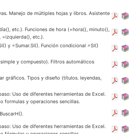
vas. Manejo de múltiples hojas y libros. Asistente
a(), etc.). Funciones de hora (=hora(), minuto(),
 =izquierda(), etc.).
() y =Sumar.SI(). Función condicional =SI()
(simple y compuesto). Filtros automáticos
r gráficos. Tipos y diseño (títulos. leyendas,
paso: Uso de diferentes herramientas de Excel.
o formulas y operaciones sencillas.
BuscarH().
paso: Uso de diferentes herramientas de Excel.
o fórmulas y operaciones sencillas.