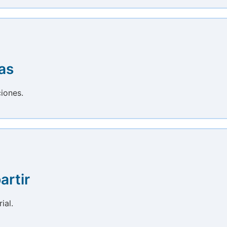
as
ciones.
artir
ial.