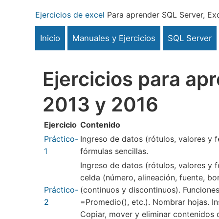
Pasar
Ejercicios de excel
Para aprender SQL Server, Exc
al
contenido
Inicio
Manuales y Ejercicios
SQL Server
principal
Ejercicios para ap
2013 y 2016
Ejercicio
Contenido
Práctico-
Ingreso de datos (rótulos, valores y f
1
fórmulas sencillas.
Ingreso de datos (rótulos, valores y 
celda (número, alineación, fuente, b
Práctico-
(continuos y discontinuos). Funciones
2
=Promedio(), etc.). Nombrar hojas. Ins
Copiar, mover y eliminar contenidos d