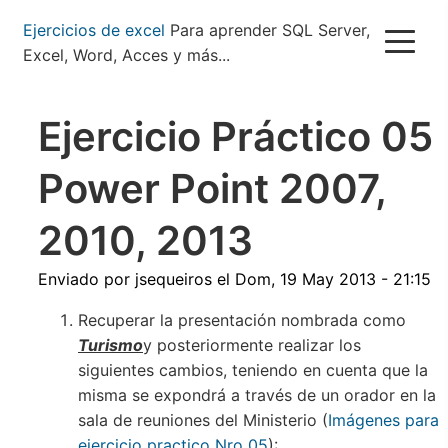
Pasar
Ejercicios de excel
Para aprender SQL Server,
al
Excel, Word, Acces y más...
contenido
principal
Ejercicio Práctico 05
Power Point 2007,
2010, 2013
Enviado por
jsequeiros
el
Dom, 19 May 2013 - 21:15
Recuperar la presentación nombrada como
Turismo
y posteriormente realizar los
siguientes cambios, teniendo en cuenta que la
misma se expondrá a través de un orador en la
sala de reuniones del Ministerio (
Imágenes para
ejercicio practico Nro 05
):