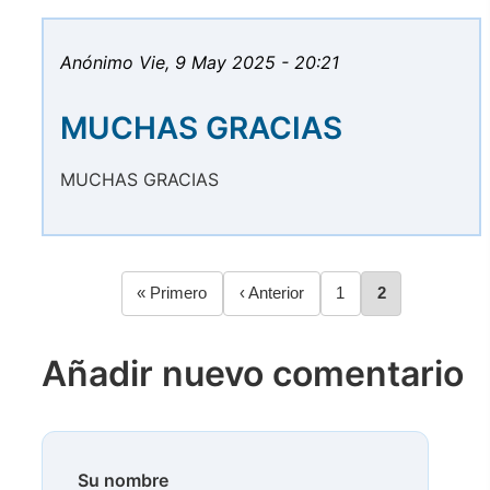
Anónimo
Vie, 9 May 2025 - 20:21
MUCHAS GRACIAS
MUCHAS GRACIAS
Primera
« Primero
Página
‹ Anterior
Página
1
Página
2
Paginación
página
anterior
Añadir nuevo comentario
Su nombre