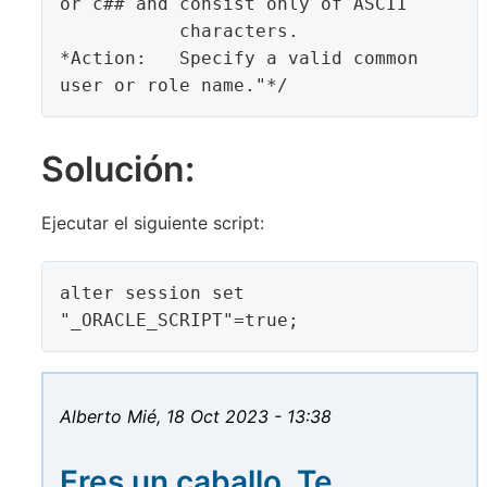
or c## and consist only of ASCII

           characters.

*Action:   Specify a valid common 
Solución:
Ejecutar el siguiente script:
alter session set 
Alberto
Mié, 18 Oct 2023 - 13:38
Eres un caballo. Te