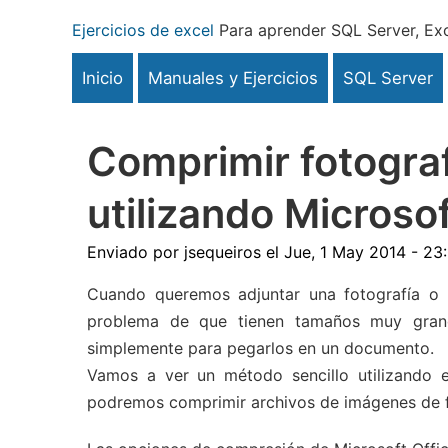
Pasar
Ejercicios de excel
Para aprender SQL Server, Exc
al
contenido
Inicio
Manuales y Ejercicios
SQL Server
principal
Comprimir fotogra
utilizando Microso
Enviado por
jsequeiros
el
Jue, 1 May 2014 - 23
Cuando queremos adjuntar una fotografía o 
problema de que tienen tamaños muy grandes
simplemente para pegarlos en un documento.
Vamos a ver un método sencillo utilizand
podremos comprimir archivos de imágenes de f