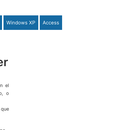
Windows XP
Access
er
n el
b, o
 que