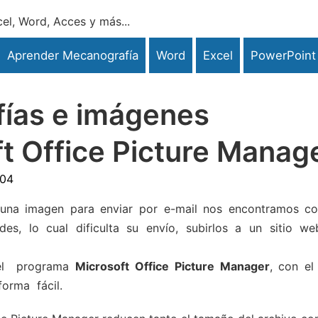
el, Word, Acces y más...
Aprender Mecanografía
Word
Excel
PowerPoint
fías e imágenes
ft Office Picture Manag
:04
una imagen para enviar por e-mail nos encontramos co
, lo cual dificulta su envío, subirlos a un sitio we
o el programa
Microsoft Office Picture Manager
, con el
orma fácil.