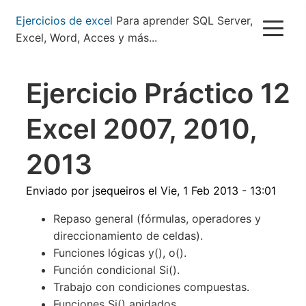
Pasar
Ejercicios de excel
Para aprender SQL Server,
al
Excel, Word, Acces y más...
contenido
principal
Ejercicio Práctico 12
Excel 2007, 2010,
2013
Enviado por
jsequeiros
el
Vie, 1 Feb 2013 - 13:01
Repaso general (fórmulas, operadores y
direccionamiento de celdas).
Funciones lógicas y(), o().
Función condicional Si().
Trabajo con condiciones compuestas.
Funciones Si() anidados.