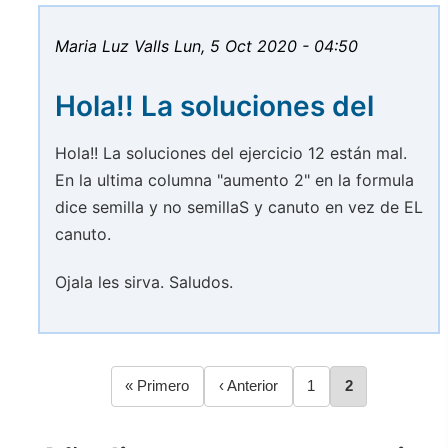
Maria Luz Valls
Lun, 5 Oct 2020 - 04:50
Hola!! La soluciones del
Hola!! La soluciones del ejercicio 12 están mal.
En la ultima columna "aumento 2" en la formula
dice semilla y no semillaS y canuto en vez de EL
canuto.
Ojala les sirva. Saludos.
Primera
« Primero
Página
‹ Anterior
Página
1
Página
2
Paginación
página
anterior