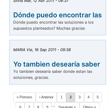
Silvia
Mar, 12 Abr 2011 - 06:37
Dónde puedo encontrar las
Dónde puedo encontrar las soluciones a los
supuestos planteados? Muchas gracias
MARIA
Vie, 16 Sep 2011 - 09:38
Yo tambien desearía saber
Yo tambien desearía saber donde estan las
soluciones, gracias.
Primera
« Primero
Página
‹ Anterior
Página
1
Página
2
Página
3
Página
4
Página
5
Paginación
página
anterior
…
Página
6
Página
7
Página
8
Página
9
Siguiente
Siguiente >
Última
Último »