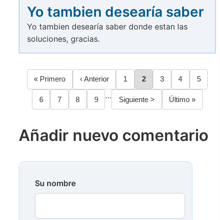
Yo tambien desearía saber
Yo tambien desearía saber donde estan las
soluciones, gracias.
Primera
« Primero
Página
‹ Anterior
Página
1
Página
2
Página
3
Página
4
Página
5
Paginación
página
anterior
…
Página
6
Página
7
Página
8
Página
9
Siguiente
Siguiente >
Última
Último »
página
página
Añadir nuevo comentario
Su nombre