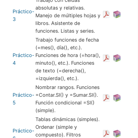
Trabajo con celdas
absolutas y relativas.
Práctico-
Manejo de múltiples hojas y
3
libros. Asistente de
funciones. Listas y series.
Trabajo funciones de fecha
(=mes(), día(), etc.).
Práctico-
Funciones de hora (=hora(),
4
minuto(), etc.). Funciones
de texto (=derecha(),
=izquierda(), etc.).
Nombrar rangos. Funciones
Práctico-
=Contar.SI() y =Sumar.SI().
5
Función condicional =SI()
(simple).
Tablas dinámicas (simples).
Ordenar (simple y
Práctico-
compuesto). Filtros