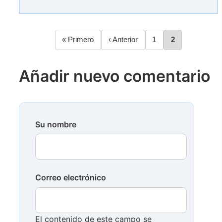
Primera
« Primero
Página
‹ Anterior
Página
1
Página
2
Paginación
página
anterior
Añadir nuevo comentario
Su nombre
Correo electrónico
El contenido de este campo se