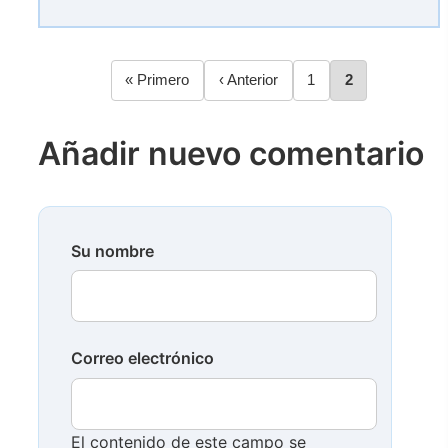
Primera
« Primero
Página
‹ Anterior
Página
1
Página
2
Paginación
página
anterior
Añadir nuevo comentario
Su nombre
Correo electrónico
El contenido de este campo se