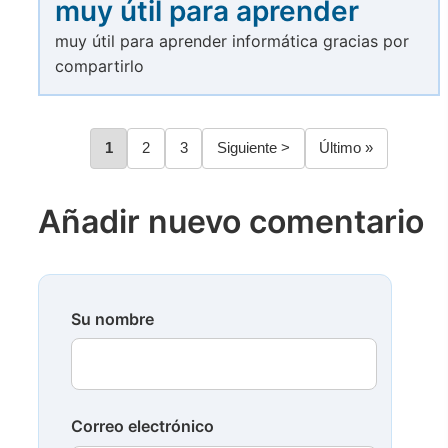
muy útil para aprender
muy útil para aprender informática gracias por
compartirlo
Página
1
Página
2
Página
3
Siguiente
Siguiente >
Última
Último »
Paginación
página
página
Añadir nuevo comentario
Su nombre
Correo electrónico