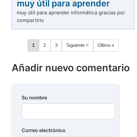
muy útil para aprender
muy útil para aprender informática gracias por
compartirlo
Página
1
Página
2
Página
3
Siguiente
Siguiente >
Última
Último »
Paginación
página
página
Añadir nuevo comentario
Su nombre
Correo electrónico