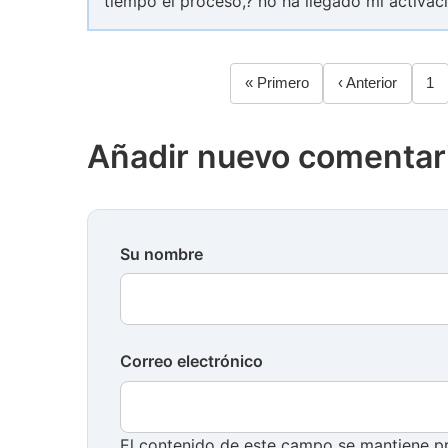
tiempo el proceso,? no ha llegado mi activaci
Primera
« Primero
Página
‹ Anterior
Pá
1
Paginación
página
anterior
Añadir nuevo comentar
Su nombre
Correo electrónico
El contenido de este campo se mantiene pr