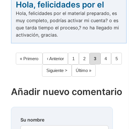
Hola, felicidades por el
Hola, felicidades por el material preparado, es
muy completo, podrías activar mi cuenta? o es
que tarda tiempo el proceso,? no ha llegado mi
activación, gracias.
Primera
« Primero
Página
‹ Anterior
Página
1
Página
2
Página
3
Página
4
Página
5
Paginación
página
anterior
Siguiente
Siguiente >
Última
Último »
página
página
Añadir nuevo comentario
Su nombre