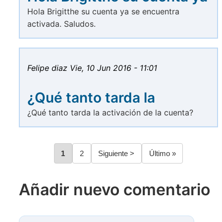
Hola Brigitthe su cuenta ya se encuentra
activada. Saludos.
Felipe diaz
Vie, 10 Jun 2016 - 11:01
¿Qué tanto tarda la
¿Qué tanto tarda la activación de la cuenta?
Página
1
Página
2
Siguiente
Siguiente >
Última
Último »
Paginación
página
página
Añadir nuevo comentario