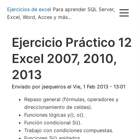
Pasar
Ejercicios de excel
Para aprender SQL Server,
al
Excel, Word, Acces y más...
contenido
principal
Ejercicio Práctico 12
Excel 2007, 2010,
2013
Enviado por
jsequeiros
el
Vie, 1 Feb 2013 - 13:01
Repaso general (fórmulas, operadores y
direccionamiento de celdas).
Funciones lógicas y(), o().
Función condicional Si().
Trabajo con condiciones compuestas.
Funciones Si() anidados.