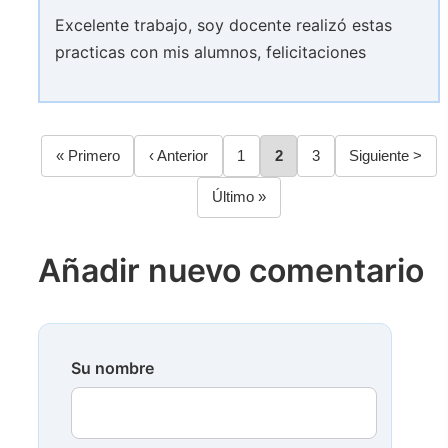
Excelente trabajo, soy docente realizó estas
practicas con mis alumnos, felicitaciones
Primera
« Primero
Página
‹ Anterior
Página
1
Página
2
Página
3
Siguiente
Siguiente >
Paginación
página
anterior
página
Última
Último »
página
Añadir nuevo comentario
Su nombre