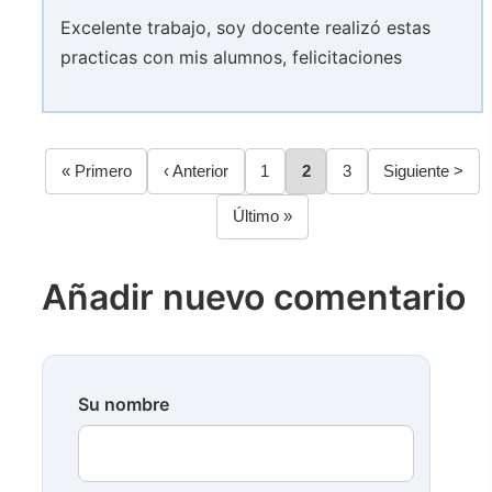
Excelente trabajo, soy docente realizó estas
practicas con mis alumnos, felicitaciones
Primera
« Primero
Página
‹ Anterior
Página
1
Página
2
Página
3
Siguiente
Siguiente >
Paginación
página
anterior
página
Última
Último »
página
Añadir nuevo comentario
Su nombre