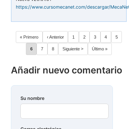
https://www.cursomecanet.com/descargar/MecaNe
Primera
« Primero
Página
‹ Anterior
Página
1
Página
2
Página
3
Página
4
Página
5
Paginación
página
anterior
Página
6
Página
7
Página
8
Siguiente
Siguiente >
Última
Último »
página
página
Añadir nuevo comentario
Su nombre
Correo electrónico