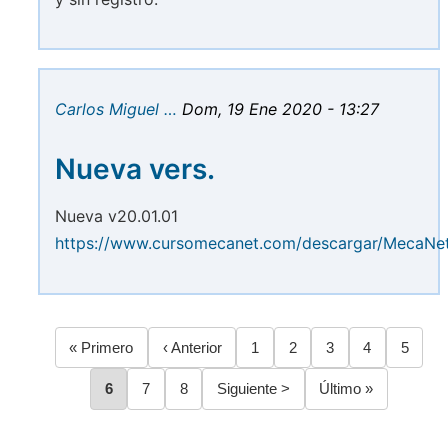
Carlos Miguel …
Dom, 19 Ene 2020 - 13:27
Nueva vers.
Nueva v20.01.01
https://www.cursomecanet.com/descargar/MecaNe
Primera
« Primero
Página
‹ Anterior
Página
1
Página
2
Página
3
Página
4
Página
5
Paginación
página
anterior
Página
6
Página
7
Página
8
Siguiente
Siguiente >
Última
Último »
página
página