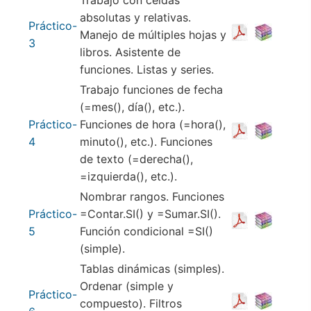
Trabajo con celdas
absolutas y relativas.
Práctico-
Manejo de múltiples hojas y
3
libros. Asistente de
funciones. Listas y series.
Trabajo funciones de fecha
(=mes(), día(), etc.).
Práctico-
Funciones de hora (=hora(),
4
minuto(), etc.). Funciones
de texto (=derecha(),
=izquierda(), etc.).
Nombrar rangos. Funciones
Práctico-
=Contar.SI() y =Sumar.SI().
5
Función condicional =SI()
(simple).
Tablas dinámicas (simples).
Ordenar (simple y
Práctico-
compuesto). Filtros