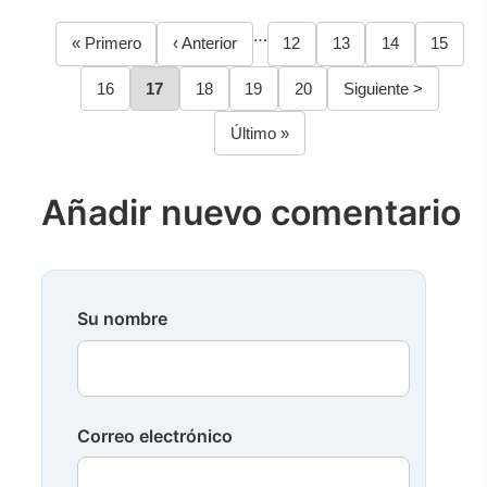
…
Primera
« Primero
Página
‹ Anterior
Página
12
Página
13
Página
14
Página
15
Paginación
página
anterior
Página
16
Página
17
Página
18
Página
19
Página
20
Siguiente
Siguiente >
página
Última
Último »
página
Añadir nuevo comentario
Su nombre
Correo electrónico