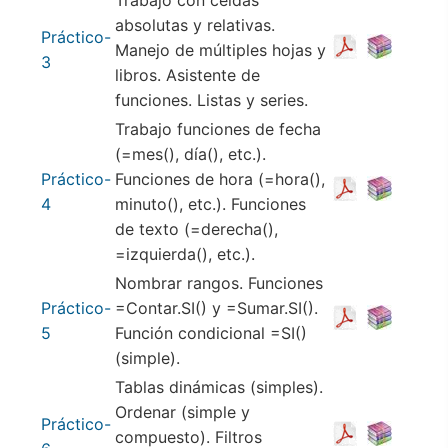
Trabajo con celdas
absolutas y relativas.
Práctico-
Manejo de múltiples hojas y
3
libros. Asistente de
funciones. Listas y series.
Trabajo funciones de fecha
(=mes(), día(), etc.).
Práctico-
Funciones de hora (=hora(),
4
minuto(), etc.). Funciones
de texto (=derecha(),
=izquierda(), etc.).
Nombrar rangos. Funciones
Práctico-
=Contar.SI() y =Sumar.SI().
5
Función condicional =SI()
(simple).
Tablas dinámicas (simples).
Ordenar (simple y
Práctico-
compuesto). Filtros