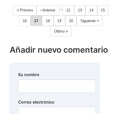
…
Primera
« Primero
Página
‹ Anterior
Página
12
Página
13
Página
14
Página
15
Paginación
página
anterior
Página
16
Página
17
Página
18
Página
19
Página
20
Siguiente
Siguiente >
página
Última
Último »
página
Añadir nuevo comentario
Su nombre
Correo electrónico