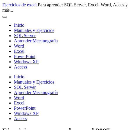
Pasar
Ejercicios de excel
Para aprender SQL Server, Excel, Word, Acces y
al
más...
contenido
principal
Inicio
Manuales y Ejercicios
SQL Server
Aprender Mecanografía
Word
Excel
PowerPoint
Windows XP
Access
Inicio
Manuales y Ejercicios
SQL Server
Aprender Mecanografía
Word
Excel
PowerPoint
Windows XP
Access