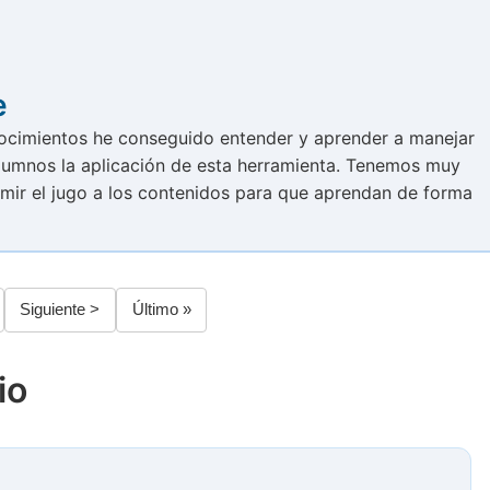
e
nocimientos he conseguido entender y aprender a manejar
 alumnos la aplicación de esta herramienta. Tenemos muy
imir el jugo a los contenidos para que aprendan de forma
gina
Siguiente
Siguiente >
Última
Último »
página
página
io