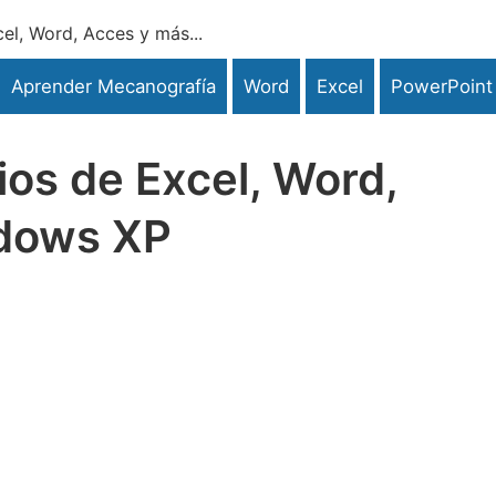
el, Word, Acces y más...
Aprender Mecanografía
Word
Excel
PowerPoint
ios de Excel, Word,
ndows XP