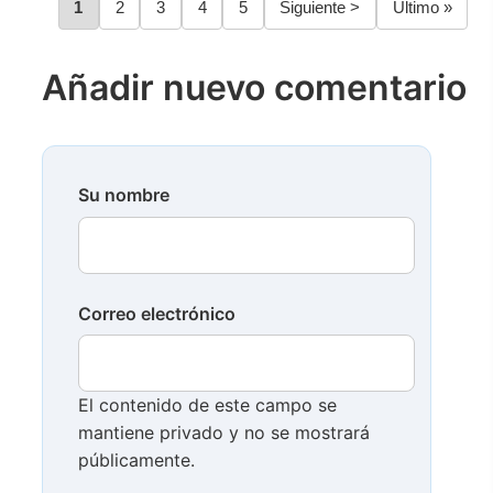
Página
1
Página
2
Página
3
Página
4
Página
5
Siguiente
Siguiente >
Última
Último »
Paginación
página
página
Añadir nuevo comentario
Su nombre
Correo electrónico
El contenido de este campo se
mantiene privado y no se mostrará
públicamente.