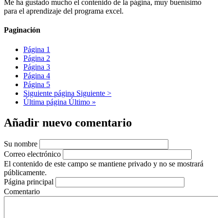
Me ha gustado mucho el contenido de la página, muy buenísimo
para el aprendizaje del programa excel.
Paginación
Página
1
Página
2
Página
3
Página
4
Página
5
Siguiente página
Siguiente >
Última página
Último »
Añadir nuevo comentario
Su nombre
Correo electrónico
El contenido de este campo se mantiene privado y no se mostrará
públicamente.
Página principal
Comentario