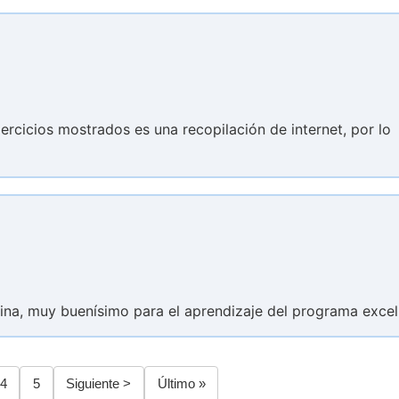
ejercicios mostrados es una recopilación de internet, por lo
na, muy buenísimo para el aprendizaje del programa excel
a
Página
4
Página
5
Siguiente
Siguiente >
Última
Último »