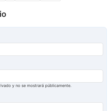
página
página
io
ivado y no se mostrará públicamente.