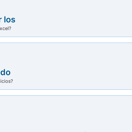
 los
xcel?
edo
icios?