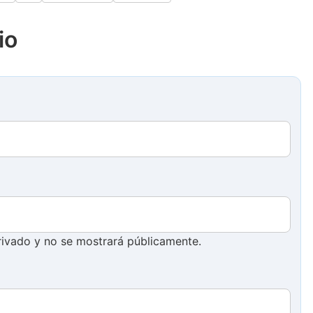
página
página
io
ivado y no se mostrará públicamente.