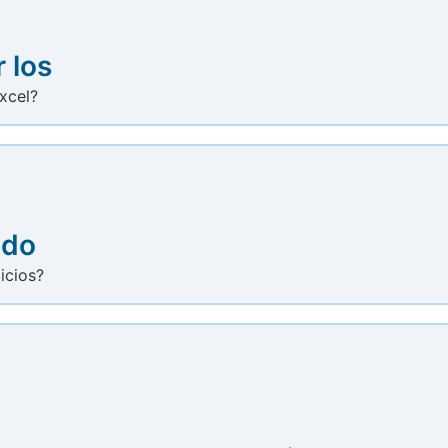
 los
xcel?
edo
icios?