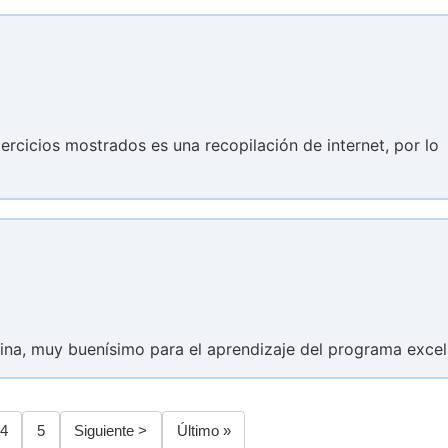
ejercicios mostrados es una recopilación de internet, por lo
na, muy buenísimo para el aprendizaje del programa excel
a
Página
4
Página
5
Siguiente
Siguiente >
Última
Último »