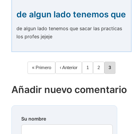
de algun lado tenemos que
de algun lado tenemos que sacar las practicas
los profes jejeje
Primera
« Primero
Página
‹ Anterior
Página
1
Página
2
Página
3
Paginación
página
anterior
Añadir nuevo comentario
Su nombre