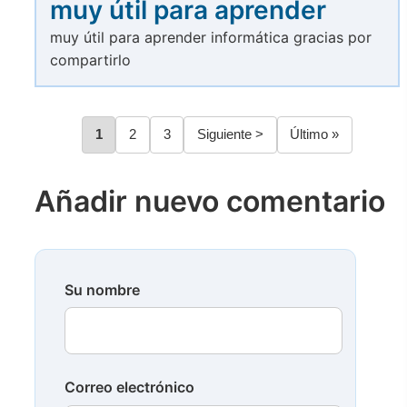
muy útil para aprender
muy útil para aprender informática gracias por
compartirlo
Página
1
Página
2
Página
3
Siguiente
Siguiente >
Última
Último »
Paginación
página
página
Añadir nuevo comentario
Su nombre
Correo electrónico