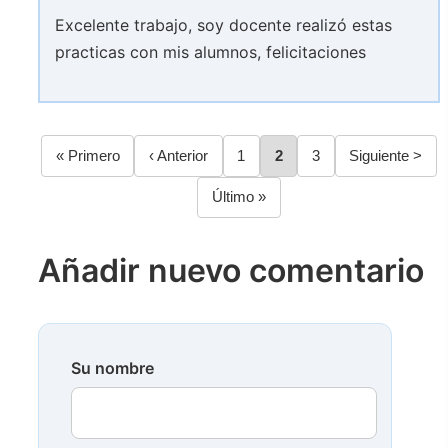
Excelente trabajo, soy docente realizó estas
practicas con mis alumnos, felicitaciones
Primera
« Primero
Página
‹ Anterior
Página
1
Página
2
Página
3
Siguiente
Siguiente >
Paginación
página
anterior
página
Última
Último »
página
Añadir nuevo comentario
Su nombre