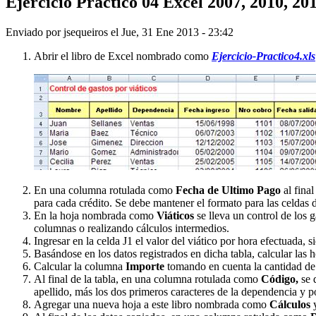
Ejercicio Práctico 04 Excel 2007, 2010, 20
Enviado por
jsequeiros
el
Jue, 31 Ene 2013 - 23:42
Abrir el libro de Excel nombrado como
Ejercicio-Practico4.xls
En una columna rotulada como
Fecha de Ultimo Pago
al final
para cada crédito. Se debe mantener el formato para las celdas d
En la hoja nombrada como
Viáticos
se lleva un control de los 
columnas o realizando cálculos intermedios.
Ingresar en la celda J1 el valor del viático por hora efectuada
Basándose en los datos registrados en dicha tabla, calcular las 
Calcular la columna
Importe
tomando en cuenta la cantidad de 
Al final de la tabla, en una columna rotulada como
Código,
se 
apellido, más los dos primeros caracteres de la dependencia y 
Agregar una nueva hoja a este libro nombrada como
Cálculos
y