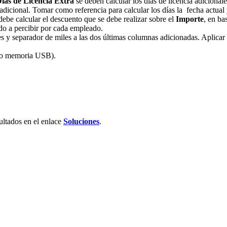
ías de Licencia Extra
se deben calcular los días de licencia adicional
dicional. Tomar como referencia para calcular los días la fecha actual 
 debe calcular el descuento que se debe realizar sobre el
Importe
, en ba
uido a percibir por cada empleado.
y separador de miles a las dos últimas columnas adicionadas. Aplicar bo
(o memoria USB).
ultados en el enlace
Soluciones
.