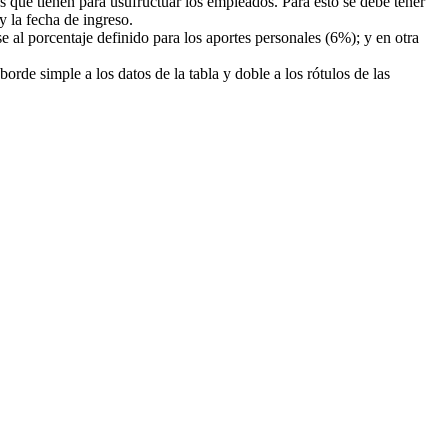
es que tienen para usufructuar los empleados. Para esto se debe tener
y la fecha de ingreso.
se al porcentaje definido para los aportes personales (6%); y en otra
rde simple a los datos de la tabla y doble a los rótulos de las