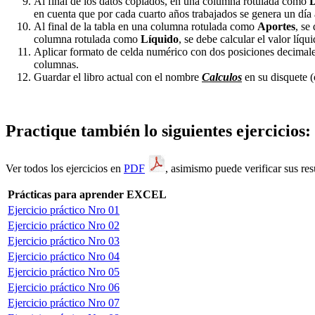
Al final de los datos copiados, en una columna rotulada como
D
en cuenta que por cada cuarto años trabajados se genera un día a
Al final de la tabla en una columna rotulada como
Aportes
, se
columna rotulada como
Líquido
, se debe calcular el valor líq
Aplicar formato de celda numérico con dos posiciones decimales 
columnas.
Guardar el libro actual con el nombre
Calculos
en su disquete 
Practique también lo siguientes ejercicios:
Ver todos los ejercicios en
PDF
, asimismo puede verificar sus res
Prácticas para aprender EXCEL
Ejercicio práctico Nro 01
Ejercicio práctico Nro 02
Ejercicio práctico Nro 03
Ejercicio práctico Nro 04
Ejercicio práctico Nro 05
Ejercicio práctico Nro 06
Ejercicio práctico Nro 07